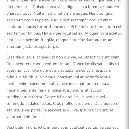
amet aliquet nibh elementum in. Maecenas sed congue tellus, et
pretium lacus. Quisque arcu velit, dignissim a lorem vel, laoreet
pharetra lacus. Nullam sit amet ornare augue. Nunc congue,
sapien ut dapibus porta, augue metus tempor orci, sit amet
sollicitudin lacus tortor rhoncus mi. Pellentesque fermentum est
sed tempor finibus. Nulla vitae volutpat ex. Aliquam consectetur,
erat ac elementum fringilla, magna ante tincidunt augue, ac
interdum justo ex eget turpis.
Cras diam lacus, consequat non dui vel, volutpat tincidunt diam.
Cras hendrerit condimentum dictum. Donec iaculis varius libero
eget rhoncus. Interdum et malesuada fames ac ante ipsum
primis in faucibus. Vivamus interdum, mi at porta faucibus,
metus enim bibendum erat, vitae consequat lorem nulla a
magna. Sed ante magna, placerat ac mauris at, auctor
condimentum tortor. Donec felis orci, iaculis sed est vel,
commodo sodales lectus. Cras mollis lacus eros. Duis posuere
sed ligula vel porta. Fusce cursus dui vel ipsum tincidunt, et
volutpat nibh facilisis.
Vestibulum nunc felis, imperdiet id volutpat vel, lacinia sed est.