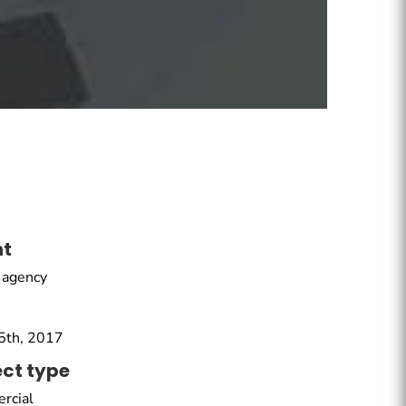
nt
 agency
5th, 2017
ect type
rcial