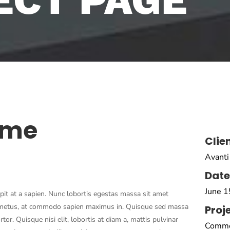
ame
Clie
Avanti
Date
June 1
it at a sapien. Nunc lobortis egestas massa sit amet
metus, at commodo sapien maximus in. Quisque sed massa
Proj
or. Quisque nisi elit, lobortis at diam a, mattis pulvinar
Comme