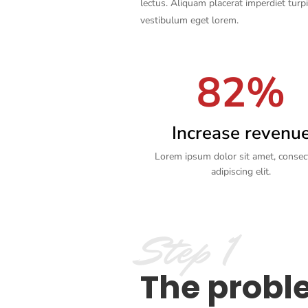
lectus. Aliquam placerat imperdiet turpi
vestibulum eget lorem.
82%
Increase revenu
Lorem ipsum dolor sit amet, consec
adipiscing elit.
Step 1
The prob