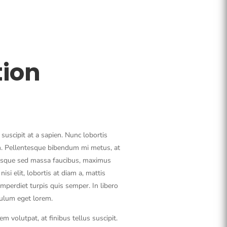
tion
uscipit at a sapien. Nunc lobortis
. Pellentesque bibendum mi metus, at
sque sed massa faucibus, maximus
isi elit, lobortis at diam a, mattis
imperdiet turpis quis semper. In libero
bulum eget lorem.
volutpat, at finibus tellus suscipit.