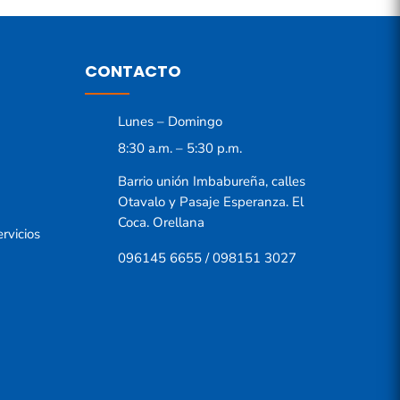
CONTACTO
Lunes – Domingo
8:30 a.m. – 5:30 p.m.
Barrio unión Imbabureña, calles
Otavalo y Pasaje Esperanza. El
Coca. Orellana
rvicios
096145 6655 / 098151 3027